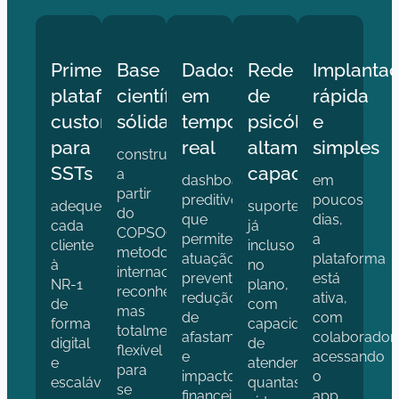
Primeira
Base
Dados
Rede
Implanta
plataforma
científica
em
de
rápida
customizável
sólida
tempo
psicólogos
e
para
real
altamente
simples
construída
SSTs
capacitados
a
dashboards
em
partir
preditivos
poucos
adeque
suporte
do
que
dias,
cada
já
COPSOQ,
permitem
a
cliente
incluso
metodologia
atuação
plataforma
à
no
internacional
preventiva,
está
NR-1
plano,
reconhecida,
redução
ativa,
de
com
mas
de
com
forma
capacidade
totalmente
afastamentos
colaborador
digital
de
flexível
e
acessando
e
atender
para
impacto
o
escalável.
quantas
se
financeiro
app