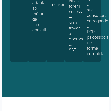
vidas
adaptar
mensurável.
e
forem
ao
sua
necessárias
método
consultoria
—
da
entregando
sem
sua
o
travar
consultoria.
PGR
a
psicossocial
operação
de
da
forma
SST.
completa.
FALAR COM ESPECIALISTA