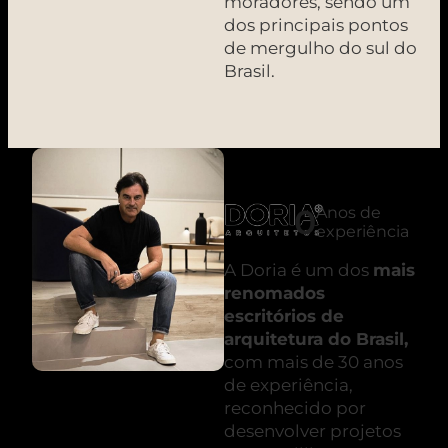
moradores, sendo um
dos principais pontos
de mergulho do sul do
Brasil.
0
Anos de
experiência
A Doria é um dos
mais
renomados
escritórios de
arquitetura do Brasil,
com mais de 30 anos
de experiência,
reconhecido por
desenvolver projetos