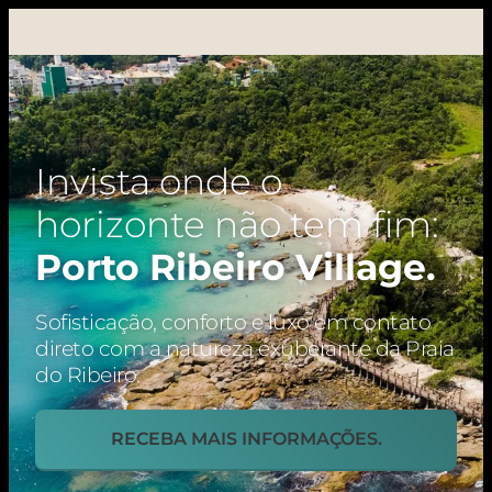
Invista onde o
horizonte não tem fim:
Porto Ribeiro Village.
Sofisticação, conforto e luxo em contato
direto com a natureza exuberante da Praia
do Ribeiro.
RECEBA MAIS INFORMAÇÕES.