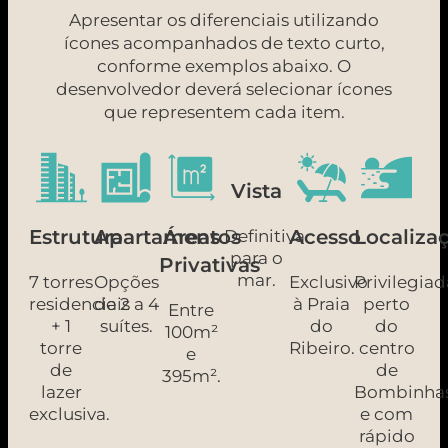
Apresentar os diferenciais utilizando
ícones acompanhados de texto curto,
conforme exemplos abaixo. O
desenvolvedor deverá selecionar ícones
que representem cada item.
Vista
Estrutura
Apartamentos
Áreas
Acesso
Localiza
Definitiva
para o
Privativas
mar.
7 torres
Opções
Exclusivo
Privilegiad
residenciais
de 2 a 4
à Praia
perto
Entre
+ 1
suítes.
do
do
100m²
torre
Ribeiro.
centro
e
de
de
395m².
lazer
Bombinha
exclusiva.
e com
rápido