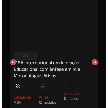
MBA
MBA Internacional em Inovação
MB
Educacional com ênfase em IA e
Ne
Metodologias Ativas
Ca
Duração
MB
Categoria
Aulas
12 meses
MBA
12 módulos