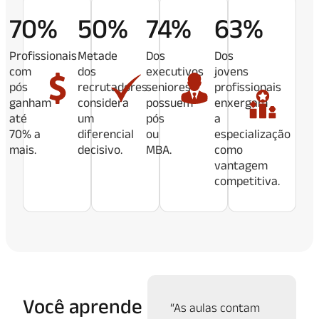
70%
50%
74%
63%
Profissionais
Metade
Dos
Dos
com
dos
executivos
jovens
pós
recrutadores
seniores
profissionais
ganham
considera
possuem
enxergam
até
um
pós
a
70% a
diferencial
ou
especialização
mais.
decisivo.
MBA.
como
vantagem
competitiva.
Você aprende
“As aulas contam