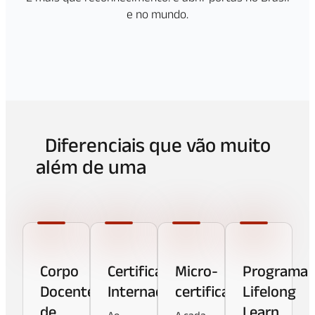
e no mundo.
Diferenciais que vão muito
além de uma
pós-graduação
tradicional.
Corpo
Certificação
Micro-
Programa
Docente
Internacional
certificações
Lifelong
de
Learn