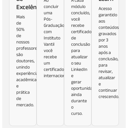
Ao
A cada
Excelência
concluir
módulo
Acesso
uma
concluído,
garantido
Mais
Pós-
você
aos
de
Graduação
recebe
conteúdos
50%
com
certificados
gravados
de
Instituto
de
por 3
nossos
Vantil
conclusão
anos
professores
você
para
após a
são
recebe
atualizar
conclusão,
doutores,
um
o seu
para
unindo
certificado
LinkedIn
revisar,
experiência
internacional.
e
atualizar
acadêmica
gerar
e
e
oportunidades
continuar
prática
ainda
crescendo.
de
durante
mercado.
o
curso.