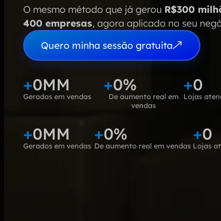
O mesmo método que já gerou
R$300 milh
400 empresas
, agora aplicado no seu negó
Quero minha sessão gratuita
+
0
MM
+
0
%
+
0
Gerados em vendas
De aumento real em
Lojas aten
vendas
+
0
MM
+
0
%
+
0
Gerados em vendas
De aumento real em vendas
Lojas a