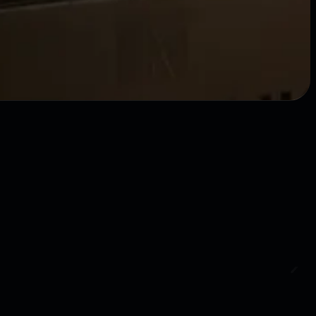
u.
ssoria.