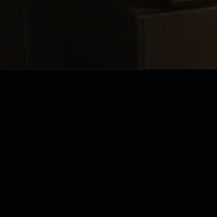
DEPOIMENTOS
aprovo
uem executou,
entos reais de donos de loja que passaram pela asse