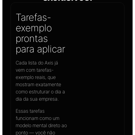
Tarefas-
exemplo
prontas
para aplicar
Cada lista do Axis já
vem com tarefas-
exemplo reais, que
mostram exatamente
como estruturar o dia a
dia da sua empresa.
Essas tarefas
funcionam como um
modelo mental direto ao
ponto — você não