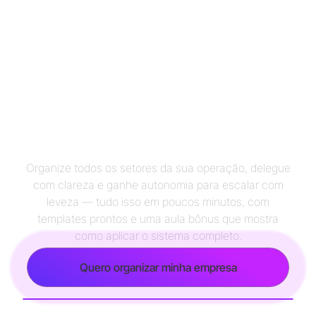
A estrutura que
sua
empresa precisa para
crescer sem caos
e sem
depender só de você
Organize todos os setores da sua operação, delegue
com clareza e ganhe autonomia para escalar com
leveza — tudo isso em poucos minutos, com
templates prontos e uma aula bônus que mostra
como aplicar o sistema completo.
Quero organizar minha empresa