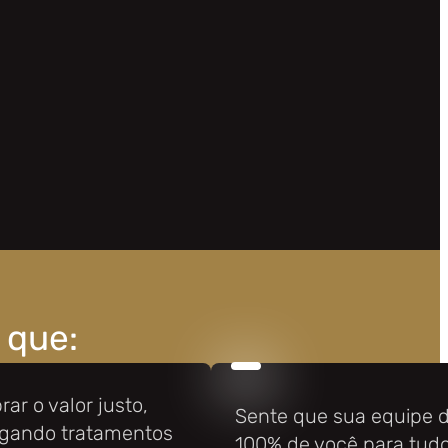
 que:
ar o valor justo,
Sente que sua equipe
gando tratamentos
100% de você para tud